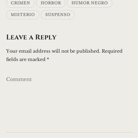
e
te
s
l
r
CRIMEN
HORROR
HUMOR NEGRO
b
r
A
e
MISTERIO
SUSPENSO
o
p
o
p
Leave a Reply
k
Your email address will not be published.
Required
fields are marked
*
Comment