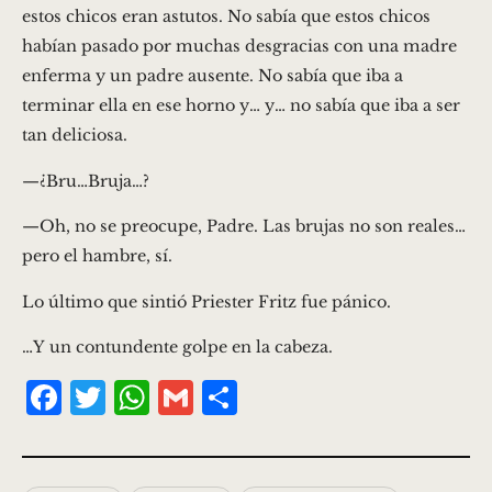
estos chicos eran astutos. No sabía que estos chicos
habían pasado por muchas desgracias con una madre
enferma y un padre ausente. No sabía que iba a
terminar ella en ese horno y… y… no sabía que iba a ser
tan deliciosa.
—¿Bru…Bruja…?
—Oh, no se preocupe, Padre. Las brujas no son reales…
pero el hambre, sí.
Lo último que sintió Priester Fritz fue pánico.
…Y un contundente golpe en la cabeza.
F
T
W
G
S
a
w
h
m
h
c
it
at
ai
a