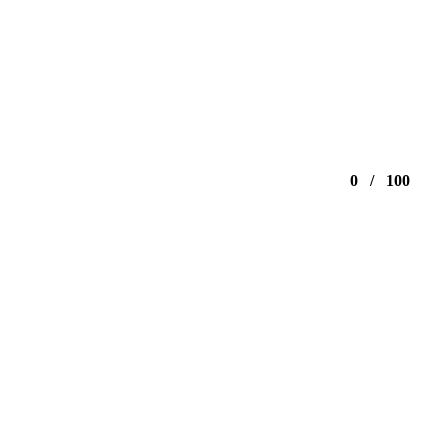
0
/
100
Banco de cuentos
La banda
Productos & Servicios
Contacto
ESTAMOS EN
México, España, Chile,
Estados Unidos y Alemania.