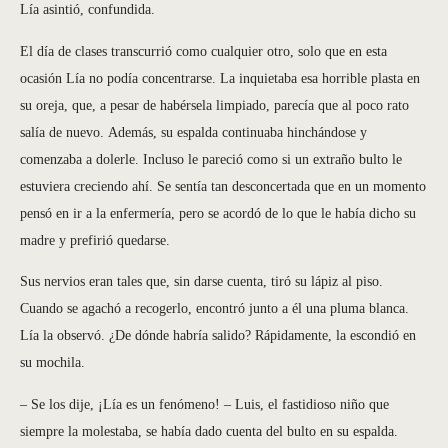
Lía asintió, confundida.
El día de clases transcurrió como cualquier otro, solo que en esta
ocasión Lía no podía concentrarse. La inquietaba esa horrible plasta en
su oreja, que, a pesar de habérsela limpiado, parecía que al poco rato
salía de nuevo. Además, su espalda continuaba hinchándose y
comenzaba a dolerle. Incluso le pareció como si un extraño bulto le
estuviera creciendo ahí. Se sentía tan desconcertada que en un momento
pensó en ir a la enfermería, pero se acordó de lo que le había dicho su
madre y prefirió quedarse.
Sus nervios eran tales que, sin darse cuenta, tiró su lápiz al piso.
Cuando se agachó a recogerlo, encontró junto a él una pluma blanca.
Lía la observó. ¿De dónde habría salido? Rápidamente, la escondió en
su mochila.
– Se los dije, ¡Lía es un fenómeno! – Luis, el fastidioso niño que
siempre la molestaba, se había dado cuenta del bulto en su espalda.