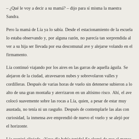
– ¿Qué le voy a decir a su mamá? – dijo para sí misma la maestra
Sandra.
Pero la mamá de Lía ya lo sabía. Desde el estacionamiento de la escuela
lo estaba observando y, por alguna razón, no parecía tan sorprendida al
ver a su hija ser llevada por esa descomunal ave y alejarse volando en el
firmamento.
Lía continuó viajando por los aires en las garras de aquella águila. Se
alejaron de la ciudad, atravesaron nubes y sobrevolaron valles y
cordilleras. Después de varias horas de vuelo sin detenerse subieron a lo
alto de una gran montaña y aterrizaron en un altísimo risco. Ahí, el ave
colocó suavemente sobre las rocas a Lía, quien, a pesar de estar muy
asustada, no tenía ni un rasguño. Después de contemplarle las alas con
curiosidad, la inmensa ave emprendió de nuevo el vuelo y se alejó por
el horizonte.
Lía respiró aliviada. ¡Vaya día había tenido! Se alegró de que al menos