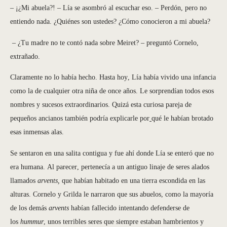
– ¡¿Mi abuela?! – Lía se asombró al escuchar eso. – Perdón, pero no
entiendo nada. ¿Quiénes son ustedes? ¿Cómo conocieron a mi abuela?
– ¿Tu madre no te contó nada sobre Meiret? – preguntó Cornelo,
extrañado.
Claramente no lo había hecho. Hasta hoy, Lía había vivido una infancia
como la de cualquier otra niña de once años. Le sorprendían todos esos
nombres y sucesos extraordinarios. Quizá esta curiosa pareja de
pequeños ancianos también podría explicarle por
qué le habían brotado
esas inmensas alas.
Se sentaron en una salita contigua y fue ahí donde Lía se enteró que no
era humana. Al parecer, pertenecía a un antiguo linaje de seres alados
llamados
arvents,
que habían habitado en una tierra escondida en las
alturas. Cornelo y Grilda le narraron que sus abuelos, como la mayoría
de los demás
arvents
habían fallecido intentando defenderse de
los
hummur
, unos terribles seres que siempre estaban hambrientos y