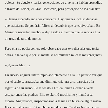
objetos. Su abuelo y varias generaciones de
arvents
la habían aprendido
a través de Teldor, el Gran Hechicero, para protegerse de los
hummur
.
– Hemos esperado años por conocerte. Hay quienes incluso dudaban
que existieras. Se pondrán felices al descubrir que se equivocaban. En
Meiret te necesitan mucho. – dijo Grilda al tiempo que le servía a Lía
un trozo de tarta de moras.
Pero ella no podía comer, solo observaba esas extrañas alas que tenía
detrás, a la vez que por su mente se acumulaban muchas más preguntas.
– ¿Qué es Meir…?
Un suceso singular interrumpió abruptamente a Lía. Le pareció ver que
por el suelo se arrastraba una diminuta criatura gris, parecida a la
lagartija de su sueño. Se la señaló a Grilda, quién alcanzó a verla
escapar entre las piedras. Ella se alarmó muchísimo y llamó a su
esposo. Angustiados, inspeccionaron a la niña en busca de algún rastro.
Para su mala suerte, ahí estaba: cerca de su tobillo derecho había una