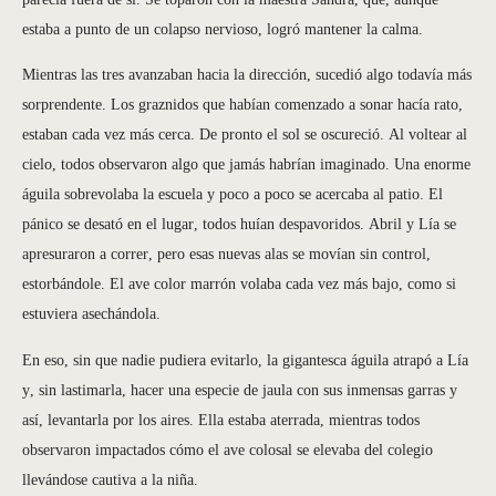
estaba a punto de un colapso nervioso, logró mantener la calma.
Mientras las tres avanzaban hacia la dirección, sucedió algo todavía más
sorprendente. Los graznidos que habían comenzado a sonar hacía rato,
estaban cada vez más cerca. De pronto el sol se oscureció. Al voltear al
cielo, todos observaron algo que jamás habrían imaginado. Una enorme
águila sobrevolaba la escuela y poco a poco se acercaba al patio. El
pánico se desató en el lugar, todos huían despavoridos. Abril y Lía se
apresuraron a correr, pero esas nuevas alas se movían sin control,
estorbándole. El ave color marrón volaba cada vez más bajo, como si
estuviera asechándola.
En eso, sin que nadie pudiera evitarlo, la gigantesca águila atrapó a Lía
y, sin lastimarla, hacer una especie de jaula con sus inmensas garras y
así, levantarla por los aires. Ella estaba aterrada, mientras todos
observaron impactados cómo el ave colosal se elevaba del colegio
llevándose cautiva a la niña.