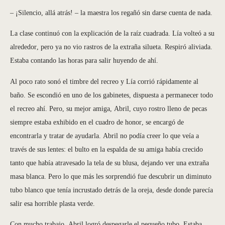
– ¡Silencio, allá atrás! – la maestra los regañó sin darse cuenta de nada.
La clase continuó con la explicación de la raíz cuadrada. Lía volteó a su
alrededor, pero ya no vio rastros de la extraña silueta. Respiró aliviada.
Estaba contando las horas para salir huyendo de ahí.
Al poco rato sonó el timbre del recreo y Lía corrió rápidamente al
baño. Se escondió en uno de los gabinetes, dispuesta a permanecer todo
el recreo ahí. Pero, su mejor amiga, Abril, cuyo rostro lleno de pecas
siempre estaba exhibido en el cuadro de honor, se encargó de
encontrarla y tratar de ayudarla. Abril no podía creer lo que veía a
través de sus lentes: el bulto en la espalda de su amiga había crecido
tanto que había atravesado la tela de su blusa, dejando ver una extraña
masa blanca. Pero lo que más les sorprendió fue descubrir un diminuto
tubo blanco que tenía incrustado detrás de la oreja, desde donde parecía
salir esa horrible plasta verde.
Con mucho trabajo, Abril logró despegarle el pequeño tubo. Estaba