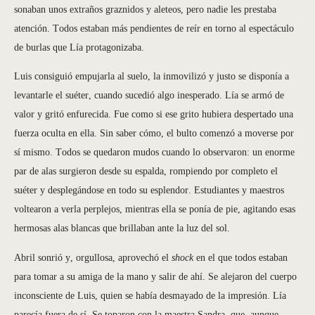
sonaban unos extraños graznidos y aleteos, pero nadie les prestaba
atención. Todos estaban más pendientes de reír en torno al espectáculo
de burlas que Lía protagonizaba.
Luis consiguió empujarla al suelo, la inmovilizó y justo se disponía a
levantarle el suéter, cuando sucedió algo inesperado. Lía se armó de
valor y gritó enfurecida. Fue como si ese grito hubiera despertado una
fuerza oculta en ella. Sin saber cómo, el bulto comenzó a moverse por
sí mismo. Todos se quedaron mudos cuando lo observaron: un enorme
par de alas surgieron desde su espalda, rompiendo por completo el
suéter y desplegándose en todo su esplendor. Estudiantes y maestros
voltearon a verla perplejos, mientras ella se ponía de pie, agitando esas
hermosas alas blancas que brillaban ante la luz del sol.
Abril sonrió y, orgullosa, aprovechó el
shock
en el que todos estaban
para tomar a su amiga de la mano y salir de ahí. Se alejaron del cuerpo
inconsciente de Luis, quien se había desmayado de la impresión. Lía
parecía fuera de sí. Se toparon con la maestra Sandra, que, aunque