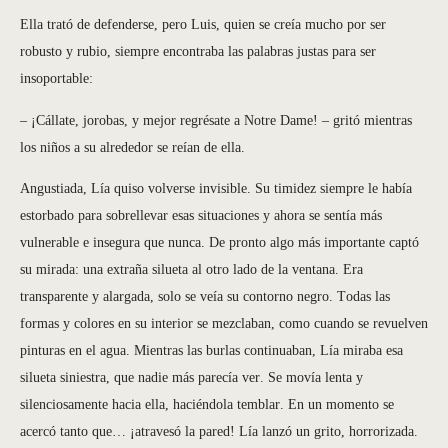
Ella trató de defenderse, pero Luis, quien se creía mucho por ser
robusto y rubio, siempre encontraba las palabras justas para ser
insoportable:
– ¡Cállate, jorobas, y mejor regrésate a Notre Dame! – gritó mientras
los niños a su alrededor se reían de ella.
Angustiada, Lía quiso volverse invisible. Su timidez siempre le había
estorbado para sobrellevar esas situaciones y ahora se sentía más
vulnerable e insegura que nunca. De pronto algo más importante captó
su mirada: una extraña silueta al otro lado de la ventana. Era
transparente y alargada, solo se veía su contorno negro. Todas las
formas y colores en su interior se mezclaban, como cuando se revuelven
pinturas en el agua. Mientras las burlas continuaban, Lía miraba esa
silueta siniestra, que nadie más parecía ver. Se movía lenta y
silenciosamente hacia ella, haciéndola temblar. En un momento se
acercó tanto que… ¡atravesó la pared! Lía lanzó un grito, horrorizada.