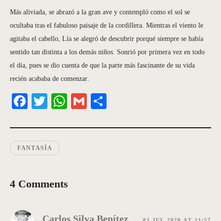
Más aliviada, se abrazó a la gran ave y contempló como el sol se
ocultaba tras el fabuloso paisaje de la cordillera. Mientras el viento le
agitaba el cabello, Lía se alegró de descubrir porqué siempre se había
sentido tan distinta a los demás niños. Sonrió por primera vez en todo
el día, pues se dio cuenta de que la parte más fascinante de su vida
recién acababa de comenzar.
Fa
T
W
G
S
ce
wi
ha
m
ha
bo
tte
ts
ail
re
ok
r
A
FANTASÍA
pp
4 Comments
Carlos Silva Benítez
03 JUL 2020 AT 11:57