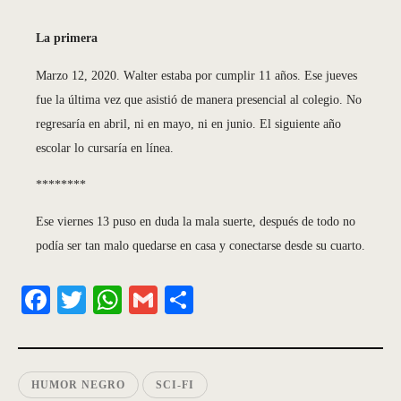
La primera
Marzo 12, 2020. Walter estaba por cumplir 11 años. Ese jueves
fue la última vez que asistió de manera presencial al colegio. No
regresaría en abril, ni en mayo, ni en junio. El siguiente año
escolar lo cursaría en línea.
********
Ese viernes 13 puso en duda la mala suerte, después de todo no
podía ser tan malo quedarse en casa y conectarse desde su cuarto.
Fa
T
W
G
S
ce
wi
ha
m
ha
bo
tte
ts
ail
re
ok
r
A
HUMOR NEGRO
SCI-FI