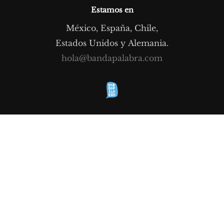
k
Estamos en
México, España, Chile,
Estados Unidos y Alemania.
hola@bandapalabra.com